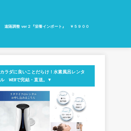
遠隔調整 ver２『栄養インポート』 ￥５９００
ラ
カラダに良いことだらけ！水素風呂レンタ
ル WEBで完結・直送。▼