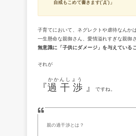
自戒もこめて書きます(´Д`)」
子育てにおいて、ネグレクトや虐待なんか
一生懸命な親御さん、愛情溢れすぎな親御
無意識に「子供にダメージ」を与えている
それが
かかんしょう
『
過 干 渉
』
ですね。
親の過干渉とは？