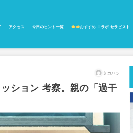
グ
アクセス
今日のヒント一覧
おすすめ コラボ セラピスト
予防美容サロン ココハナ
勾玉セラピー 集合意識覚醒プログ
ム
タカハシ
セッション 考察。親の「過干