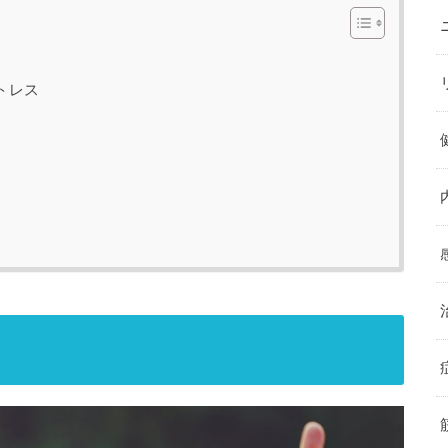
】
トレス