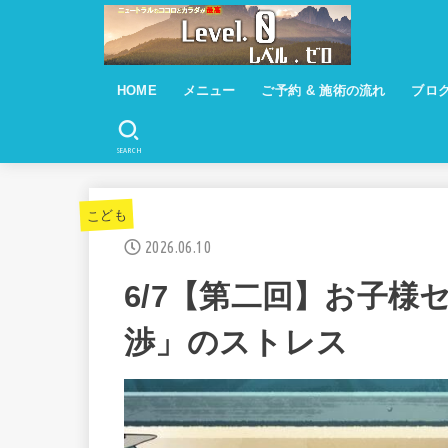
HOME
メニュー
ご予約 & 施術の流れ
ブロ
トータルケアコース ¥５９００
訪問整体 ¥７０００
遠隔調整 ￥４３００
遠隔調整 ver２『栄養インポート』
￥５９００
基本コースとなります
SEARCH
こども
2026.06.10
6/7【第二回】お子様
渉」のストレス