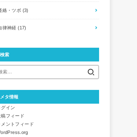
経絡・ツボ
(3)
自律神経
(17)
検索
検
索:
メタ情報
ログイン
投稿フィード
コメントフィード
ordPress.org