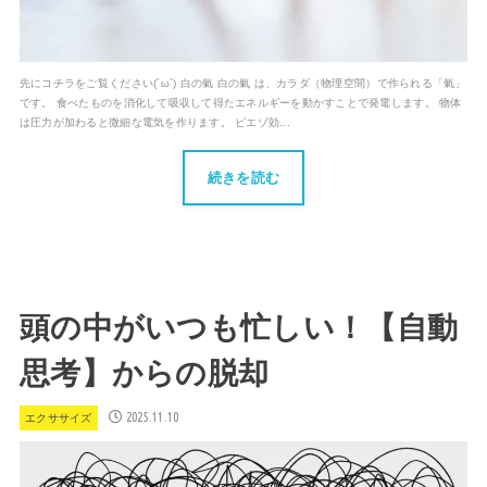
先にコチラをご覧ください(´ω`) 白の氣 白の氣 は、カラダ（物理空間）で作られる「氣」
です。 食べたものを消化して吸収して得たエネルギーを動かすことで発電します。 物体
は圧力が加わると微細な電気を作ります。 ピエゾ効...
続きを読む
頭の中がいつも忙しい！【自動
思考】からの脱却
2025.11.10
エクササイズ