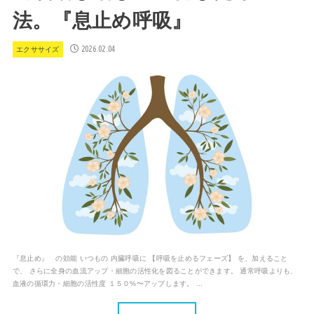
法。『息止め呼吸』
2026.02.04
エクササイズ
『息止め』 の効能 いつもの 内臓呼吸に 【呼吸を止めるフェーズ】 を、加えること
で、 さらに全身の血流アップ・細胞の活性化を図ることができます。 通常呼吸よりも、
血液の循環力・細胞の活性度 １５０%〜アップします。 ...