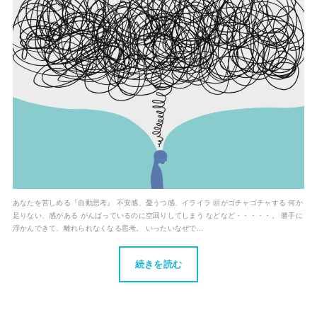
あなたを苦しめる『自動思考』 不安感、憂うつ感、イライラ 頭がゴチャゴチャする 何か
足りない、感がある がんばっているのに空回りしてしまう などなど・・・・・。 勝手に
浮かんできて、離れられなくなる思考。 いったいなぜで...
続きを読む