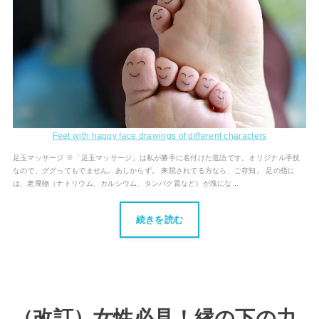
Feet with happy face drawings of different characters
足玉マッサージ ※「足玉マッサージ」は私が勝手に名付けた造語です。オリジナル手技
なので、ググってもでません。あしからず。 来院されてる方なら、ご存知。 足の指に
は、老廃物（ナトリウム、カルシウム、タンパク質など）が塊にな...
続きを読む
（改訂）女性必見！縁の下の力