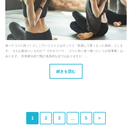
食べてコリに効く? ※ここでいうコリとはザックリ「収縮して硬くなった筋肉」としま
す。 そんな都合いいものが？ ですがズバリ、 コリに効く食べ物（というか栄養素）は…
あります。 対処療法的で飛び道具的な話ではありますが、...
続きを読む
1
2
3
…
5
>