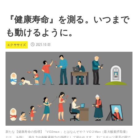
『健康寿命』を測る。いつまで
も動けるように。
2025.10.03
エクササイズ
新たな【健康寿命の指標】「VO2max 」とはなんぞや？ VO２Max（最大酸素摂取量）
とは、 を指し、持久力や有酸素能力の指標として使われます。 主にスポーツ選手の間で