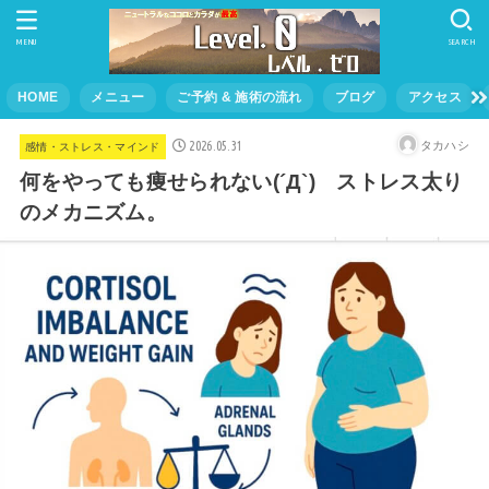
MENU
SEARCH
HOME
メニュー
ご予約 & 施術の流れ
ブログ
アクセス
2026.05.31
タカハシ
感情・ストレス・マインド
何をやっても痩せられない(´Д`) ストレス太り
のメカニズム。