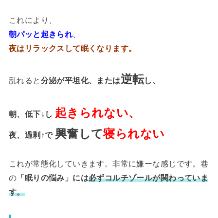
これにより、
朝パッと起きられ
、
夜はリラックスして眠くなります。
逆転
乱れると
分泌が平坦化、または
し、
起きられない、
朝、低下↓し
興奮して
寝られない
夜、過剰↑で
これが常態化していきます。非常に嫌ーな感じです。巷
の
「眠りの悩み」には
必ずコルチゾールが関わっていま
す。