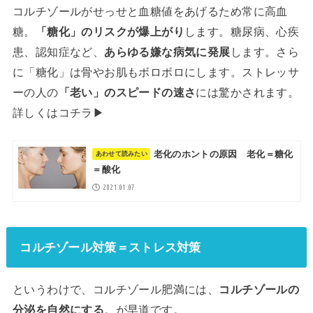
コルチゾールがせっせと血糖値をあげるため常に高血
糖。
「糖化」のリスクが爆上がり
します。糖尿病、心疾
患、認知症など、
あらゆる嫌な病気に発展
します。さら
に「糖化」は骨やお肌もボロボロにします。ストレッサ
ーの人の
「老い」のスピードの速さ
には驚かされます。
詳しくはコチラ▶︎
老化のホントの原因 老化＝糖化
＝酸化
2021.01.07
コルチゾール対策＝ストレス対策
というわけで、コルチゾール肥満には、
コルチゾールの
分泌を自然にする
。が早道です。