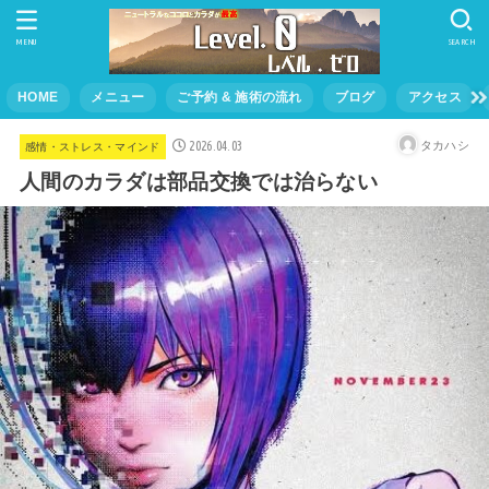
MENU
SEARCH
HOME
メニュー
ご予約 & 施術の流れ
ブログ
アクセス
2026.04.03
タカハシ
感情・ストレス・マインド
人間のカラダは部品交換では治らない