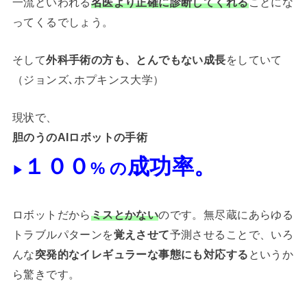
一流といわれる
名医より正確に診断してくれる
ことにな
ってくるでしょう。
そして
外科手術の方も、とんでもない成長
をしていて
（ジョンズ､ホプキンス大学）
現状で、
胆のうの
AIロボットの手術
１００
成功率。
% の
▶︎
ロボットだから
ミスとかない
のです。無尽蔵にあらゆる
トラブルパターンを
覚えさせて
予測させることで、いろ
んな
突発的なイレギュラーな事態にも対応する
というか
ら驚きです。