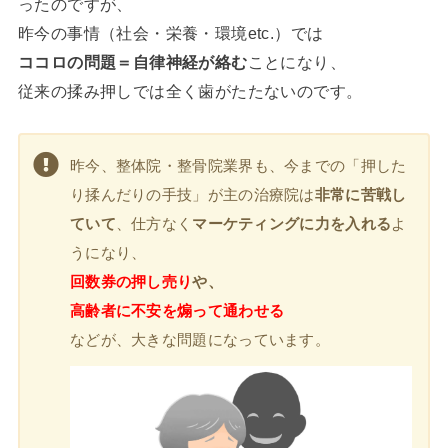
ったのですが、
昨今の事情（社会・栄養・環境etc.）では
ココロの問題＝自律神経が絡む
ことになり、
従来の揉み押しでは全く歯がたたないのです。
昨今、整体院・整骨院業界も、今までの「押した
り揉んだりの手技」が主の治療院は
非常に苦戦し
ていて
、仕方なく
マーケティングに力を入れる
よ
うになり、
回数券の押し売り
や、
高齢者に不安を煽って通わせる
などが、大きな問題になっています。