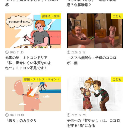
感
息？心臓喘息？
健康法・栄養
こども
2025.01.15
2026.02.12
元氣の証 ミトコンドリア
「スマホ無関心」子供のココロ
「私、痩せにくい体質なのよ
が…無
ね〜」ミトコン不足です！
感情・ストレス・マインド
こども
2023.09.18
2025.07.29
「怒り」のカラクリ
子供への「甘やかし」は、ココロ
を守る“盾”になる