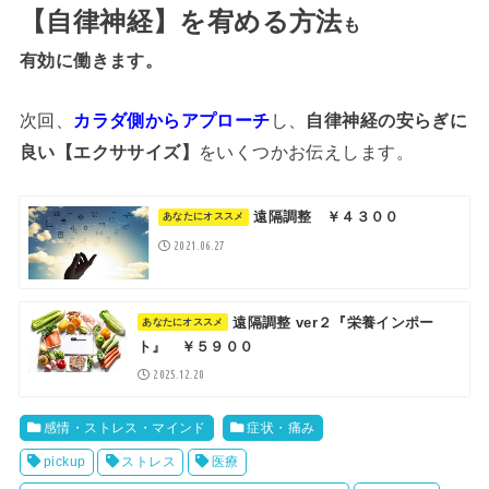
【自律神経】を宥める方法
も
有効に働きます。
次回、
カラダ側からアプローチ
し、
自律神経の安らぎに
良い【エクササイズ】
をいくつかお伝えします。
遠隔調整 ￥４３００
2021.06.27
遠隔調整 ver２『栄養インポー
ト』 ￥５９００
2025.12.20
感情・ストレス・マインド
症状・痛み
pickup
ストレス
医療