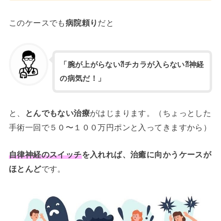
このケースでも
病院頼り
だと
「腕が上がらない⁈チカラが入らない⁈神経
の病気だ！」
と、
とんでもない治療
がはじまります。（ちょっとした
手術一回で５０〜１００万円ポンと入ってきますから）
自律神経のスイッチ
を入れれば、治癒に向かうケースが
ほとんど
です。