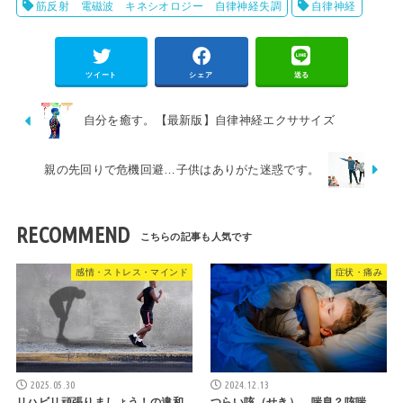
筋反射 電磁波 キネシオロジー 自律神経失調
自律神経
ツイート
シェア
送る
自分を癒す。【最新版】自律神経エクササイズ
親の先回りで危機回避…子供はありがた迷惑です。
RECOMMEND
感情・ストレス・マインド
症状・痛み
2025.05.30
2024.12.13
リハビリ頑張りましょう！の違和
つらい咳（せき） 喘息？咳喘