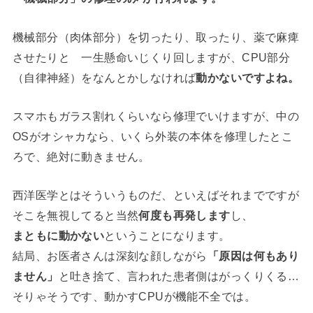
機械部分（肉体部分）を切ったり、取ったり、薬で麻痺
させたりと 一生懸命いじくり回しますが、CPU部分
（自律神経）をなんとかしなければ
動かないですよね。
スマホもガラス割れくらいなら修理でいけますが、中の
OSがオシャカなら、いくら外装の本体を修理したとこ
ろで、絶対に動きません。
西洋医学とはそういうものだ、といえばそれまでですが
そこを無視してると当然
何度も再発します
し、
まともに動かない
ということになります。
結局、お医者さんは深刻な顔しながら
「原因は何もあり
ません」
と吐き捨て、言われた患者側はがっくりくる…
そりゃそうです、動かすCPUが機能不全では。