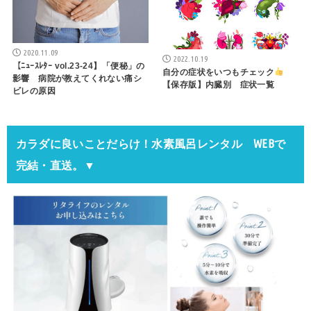
2020.11.09
2022.10.19
【ﾆｭｰｽﾚﾀｰ vol.23-24】「便秘」の
自分の症状をいつもチェック
影響 病院が教えてくれない痛シ
【保存版】内臓別 症状一覧
ビレの原因
カラダに良いことだらけ！水素風呂レンタル WEBで
完結・直送。▼