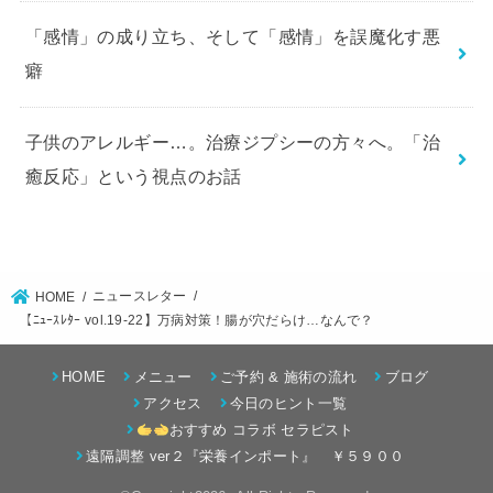
「感情」の成り立ち、そして「感情」を誤魔化す悪
癖
子供のアレルギー…。治療ジプシーの方々へ。「治
癒反応」という視点のお話
ニュースレター
HOME
【ﾆｭｰｽﾚﾀｰ vol.19-22】万病対策！腸が穴だらけ…なんで？
HOME
メニュー
ご予約 & 施術の流れ
ブログ
アクセス
今日のヒント一覧
おすすめ コラボ セラピスト
遠隔調整 ver２『栄養インポート』 ￥５９００