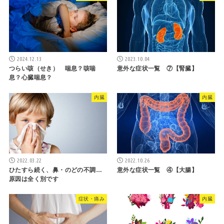
2024.12.13
2023.10.04
つらい咳（せき） 喘息？咳喘
意外な症状一覧 ⑦【腎臓】
息？心臓喘息？
内臓
内臓
2022.03.22
2022.10.26
ひたすら続く、鼻・のどの不調…
意外な症状一覧 ④【大腸】
原因は全く別です
症状・痛み
内臓