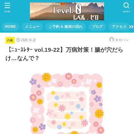
MENU
SEARCH
HOME
メニュー
ご予約 & 施術の流れ
ブログ
アクセス
2020.10.22
タカハシ
内臓
【ﾆｭｰｽﾚﾀｰ vol.19-22】万病対策！腸が穴だら
け…なんで？