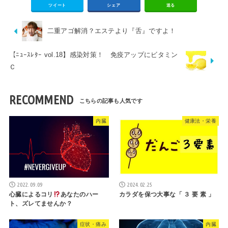
ツイート
シェア
送る
二重アゴ解消？エステより『舌』ですよ！
【ﾆｭｰｽﾚﾀｰ vol.18】感染対策！ 免疫アップにビタミン
Ｃ
RECOMMEND
内臓
健康法・栄養
2022.09.09
2024.02.25
心臓によるコリ
あなたのハー
カラダを保つ大事な「 ３ 要 素 」
ト、ズレてませんか？
症状・痛み
内臓