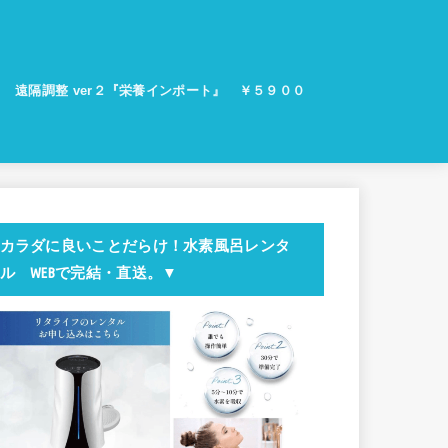
遠隔調整 ver２『栄養インポート』 ￥５９００
ラ
カラダに良いことだらけ！水素風呂レンタ
ル WEBで完結・直送。▼