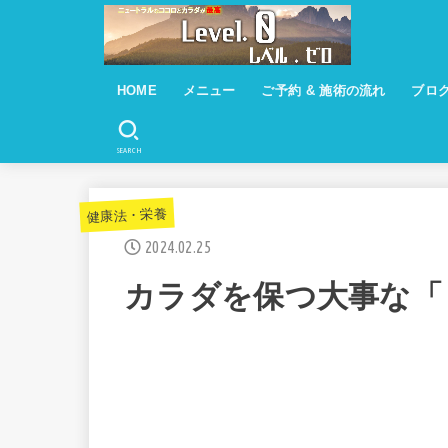
HOME
メニュー
ご予約 & 施術の流れ
ブロ
トータルケアコース ¥５９００
訪問整体 ¥７０００
遠隔調整 ￥４３００
遠隔調整 ver２『栄養インポート』
￥５９００
基本コースとなります
SEARCH
健康法・栄養
2024.02.25
カラダを保つ大事な「 ３