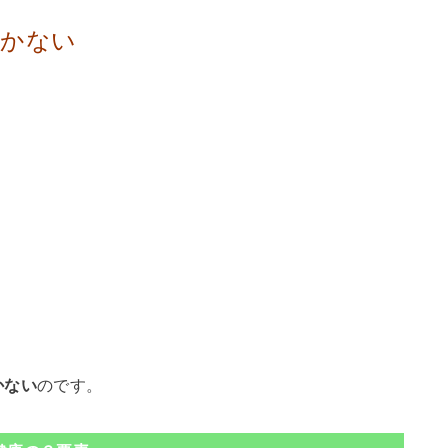
いかない
、
かない
のです。