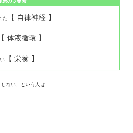
健康の３要素
【 自律神経 】
れた
【 体液循環 】
【 栄養 】
良い
リしない、という人は