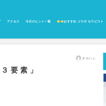
グ
アクセス
今日のヒント一覧
おすすめ コラボ セラピスト
予防美容サロン ココハナ
勾玉セラピー 集合意識覚醒プログ
ム
タカハシ
 要 素 」