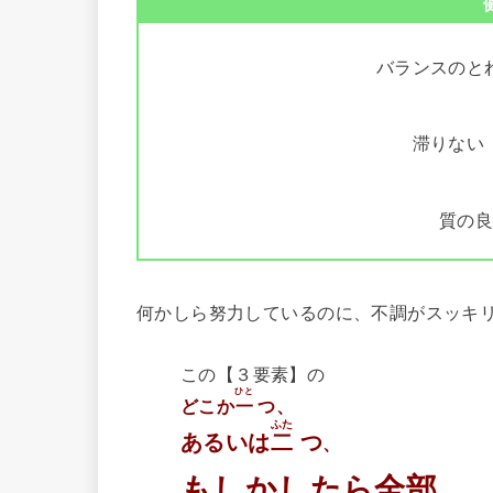
バランスのと
滞りない
質の
何かしら努力しているのに、不調がスッキ
この【３要素】の
ひと
どこか
一
つ、
ふた
あるいは
二
つ
、
もしかしたら全部