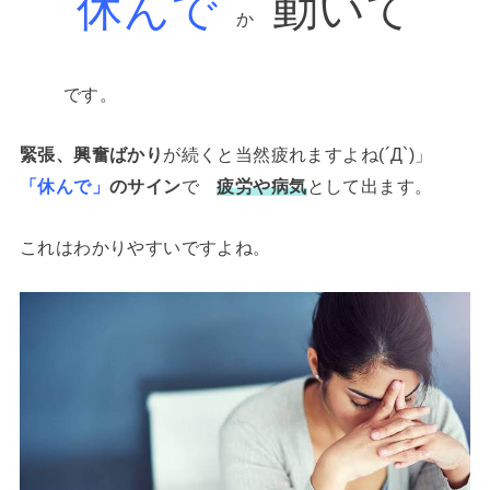
休んで
動いて
か
です。
緊張、興奮ばかり
が続くと当然疲れますよね(´Д`)」
「休んで」
のサイン
で
疲労や病気
として出ます。
これはわかりやすいですよね。