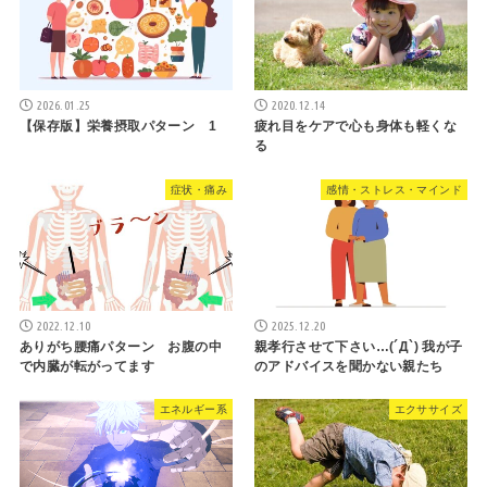
2026.01.25
2020.12.14
【保存版】栄養摂取パターン 1
疲れ目をケアで心も身体も軽くな
る
症状・痛み
感情・ストレス・マインド
2022.12.10
2025.12.20
ありがち腰痛パターン お腹の中
親孝行させて下さい…(´Д`) 我が子
で内臓が転がってます
のアドバイスを聞かない親たち
エネルギー系
エクササイズ