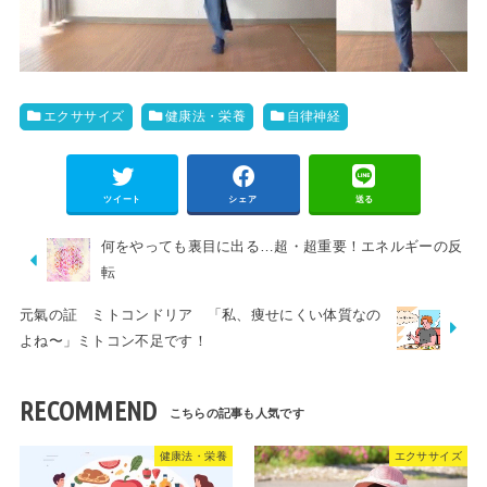
エクササイズ
健康法・栄養
自律神経
ツイート
シェア
送る
何をやっても裏目に出る…超・超重要！エネルギーの反
転
元氣の証 ミトコンドリア 「私、痩せにくい体質なの
よね〜」ミトコン不足です！
RECOMMEND
健康法・栄養
エクササイズ