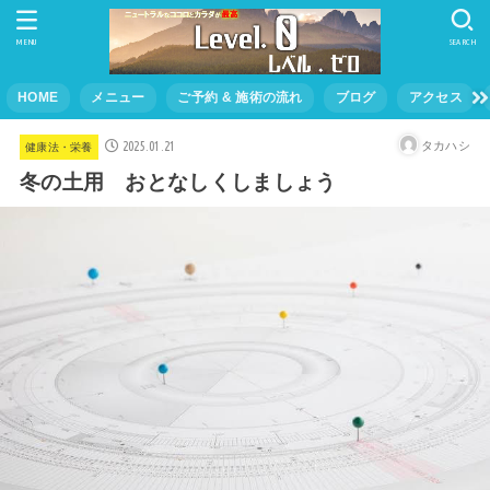
MENU
SEARCH
HOME
メニュー
ご予約 & 施術の流れ
ブログ
アクセス
2025.01.21
タカハシ
健康法・栄養
冬の土用 おとなしくしましょう