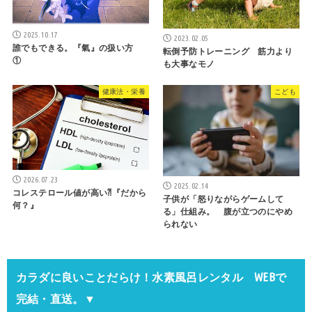
2025.10.17
2023.02.05
誰でもできる。『氣』の扱い方
転倒予防トレーニング 筋力より
①
も大事なモノ
健康法・栄養
こども
2026.07.23
2025.02.14
コレステロール値が高い⁈『だから
子供が「怒りながらゲームして
何？』
る」仕組み。 腹が立つのにやめ
られない
カラダに良いことだらけ！水素風呂レンタル WEBで
完結・直送。▼