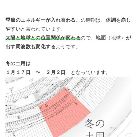
季節のエネルギーが入れ替わる
この時期は、
体調を崩し
やすい
と言われています。
太陽と地球との位置関係が変わる
ので、
地面
（地球）
が
出す周波数も変化する
ようです。
冬の土用は
１
月１７日 〜 ２月２日
となっています。