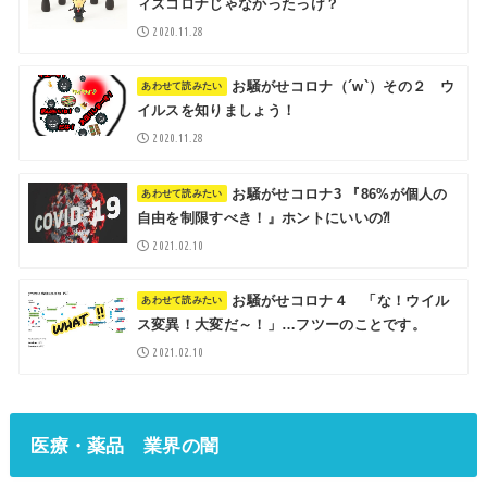
ィズコロナじゃなかったっけ？
2020.11.28
お騒がせコロナ（´w`）その２ ウ
イルスを知りましょう！
2020.11.28
お騒がせコロナ3 『86%が個人の
自由を制限すべき！』ホントにいいの⁈
2021.02.10
お騒がせコロナ４ 「な！ウイル
ス変異！大変だ～！」…フツーのことです。
2021.02.10
医療・薬品 業界の闇