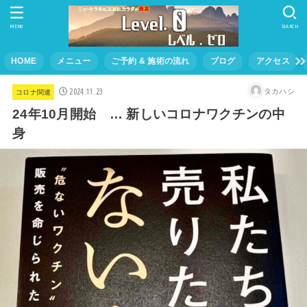
MENU
SEARCH
HOME
メニュー
ご予約 & 施術の流れ
ブログ
アクセス
2024.11.23
タカハシ
コロナ関連
24年10月開始 … 新しいコロナワクチンの中
身