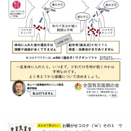
お騒がせコロナ（´w`）その１ ウ