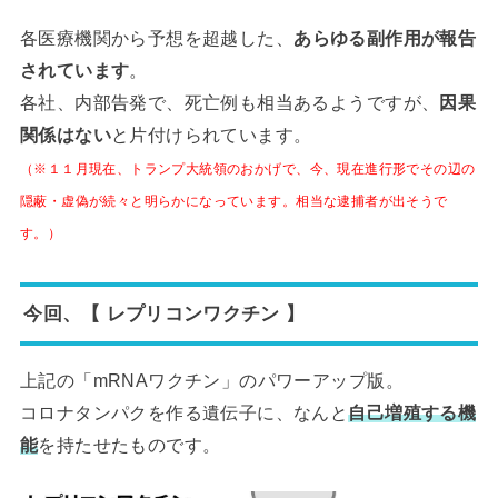
各医療機関から予想を超越した、
あらゆる副作用が報告
されています
。
各社、内部告発で、死亡例も相当あるようですが、
因果
関係はない
と片付けられています。
（※１１月現在、トランプ大統領のおかげで、今、現在進行形でその辺の
隠蔽・虚偽が続々と明らかになっています。相当な逮捕者が出そうで
す。）
今回、【 レプリコンワクチン 】
上記の「mRNAワクチン」のパワーアップ版。
コロナタンパクを作る遺伝子に、なんと
自己増殖する機
能
を持たせたものです。