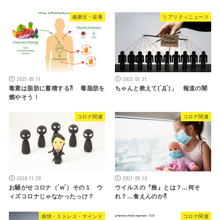
健康法・栄養
リアリティニュース
2025.05.11
2025.03.31
毒素は脂肪に蓄積する⁈ 毒脂肪を
ちゃんと教えて(´Д`)」 報道の闇
燃やそう！
コロナ関連
コロナ関連
2020.11.28
2021.09.10
お騒がせコロナ（´w`）その１ ウ
ウイルスの『株』とは？…何そ
ィズコロナじゃなかったっけ？
れ？…食えんのか⁈
感情・ストレス・マインド
コロナ関連