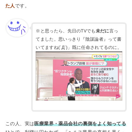
た人
です。
※と思ったら、先日のTVでも
未だに
言っ
てました。思いっきり『陰謀論者』って書
いてますね(´Д`)」既に任命されてるのに。
この人、実は
医療業界・薬品会社の裏側をよく知ってる