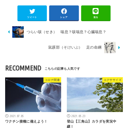
ツイート
シェア
送る
つらい咳（せき） 喘息？咳喘息？心臓喘息？
鼠蹊部（そけいぶ） 足の命綱
RECOMMEND
コロナ関連
エクササイズ
2021.07.05
2021.05.23
ワクチン接種に備えよう！
登山【三角山】カラダを実況中
継！