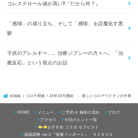
コレステロール値が高い⁈『だから何？』
「感情」の成り立ち、そして「感情」を誤魔化す悪
癖
子供のアレルギー…。治療ジプシーの方々へ。「治
癒反応」という視点のお話
コロナ関連
24年10月開始 … 新しいコロナワクチンの中身
HOME
HOME
メニュー
ご予約 & 施術の流れ
ブログ
アクセス
今日のヒント一覧
おすすめ コラボ セラピスト
遠隔調整 ver２『栄養インポート』 ￥５９００