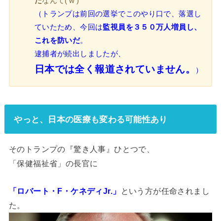
た
なんて(‘w’)
（トランプは前回の選挙でこのやり口で、落選し
ていたため、今回は
監視員を３５０万人増員し、
これを防いだ
。
逮捕者が続出しましたが、
日本では全く報道されていません。
）
やっと、日本の医療も変わる可能性あり
そのトランプの『驚き人事』ひとつで、
「保健福祉省」の長官に
「ロバート・F・ケネディJr.」
という方が任命されまし
た。