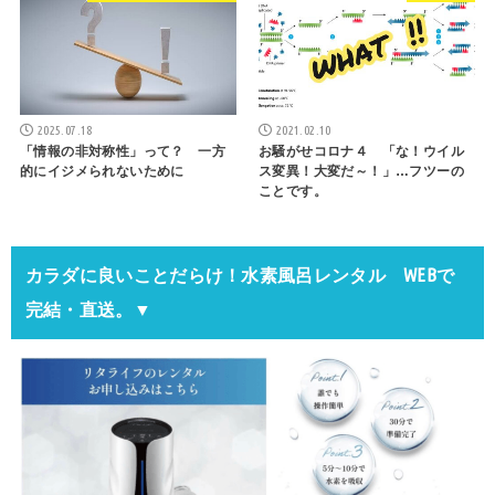
2025.07.18
2021.02.10
「情報の非対称性」って？ 一方
お騒がせコロナ４ 「な！ウイル
的にイジメられないために
ス変異！大変だ～！」…フツーの
ことです。
カラダに良いことだらけ！水素風呂レンタル WEBで
完結・直送。▼