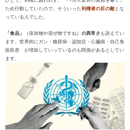
ひとで、利権に囚われず、「ヘルス業界の真相を暴く」
ため行動していたので、そういった
利権者の目の敵
とな
っている人でした。
「食品」
（添加物や混ぜ物ですね）
の異常さ
も訴えてい
ます。
世界的にガン・糖尿病・認知症・心臓病・自己免
疫疾患 が増加していっているのも関係があるとしてい
ます。