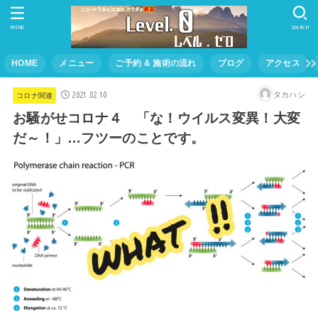
MENU
SEARCH
HOME
メニュー
ご予約 & 施術の流れ
ブログ
アクセス
2021.02.10
タカハシ
コロナ関連
お騒がせコロナ４ 「な！ウイルス変異！大変
だ～！」…フツーのことです。