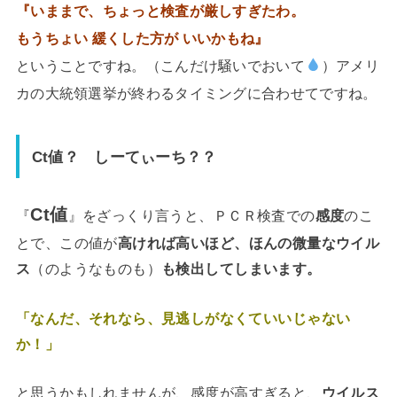
『いままで、
ちょっと検査が厳しすぎたわ。
もうちょい 緩くした方が いいかもね
』
ということですね。（こんだけ騒いでおいて
）アメリ
カの大統領選挙が終わるタイミングに合わせてですね。
Ct値？ しーてぃーち？？
Ct値
『
』をざっくり言うと、ＰＣＲ検査での
感度
のこ
とで、この値が
高ければ高いほど、ほんの微量なウイル
ス
（のようなものも）
も検出してしまいます。
「なんだ、それなら、見逃しがなくていいじゃない
か！」
と思うかもしれませんが、
感度が高すぎると、
ウイルス