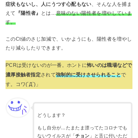
症状もないし、人にうつす心配もない
、そんな人を捕ま
えて
『陽性者』
とは…
意味のない陽性者を増やしていま
す。
このCt値のさじ加減で、いかようにも、陽性者を増やし
たり減らしたりできます。
PCRは受けないのが一番。ホントに
怖いのは職場などで
濃厚接触者指定
されて
強制的に受けさせられること
で
す。コワ(´Д`)」
どうします？
もし自分が…たまたま漂ってたコロナでも
ないウイルスが「
チョン
」と舌に付いただ