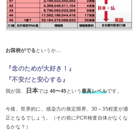
お国柄がでる
というか…
『念のためが大好き！』
『不安だと安心する』
日本
我が国、
では
40〜45
という
最高レベル
です。
今後、世界的に、感染力の推定限界、30～35程度が適
正となるでしょう。（その前にPCR検査自体がなくな
るかな？）