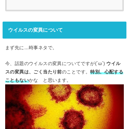
ウイルスの変異について
まず先に
…時事ネタで。
今、話題のウイルスの変異についてですが
(´ω`)
ウイル
スの変異は、ごく当たり前
のことです。
特別、心配する
こともない
かな と思います。