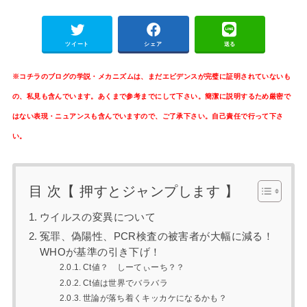
ツイート
シェア
送る
※
コチラのブログの学説・メカニズムは、まだエビデンスが完璧に証明されていないも
の、私見も含んでいます。あくまで参考までにして下さい。簡潔に説明するため厳密で
はない表現・ニュアンスも含んでいますので、ご了承下さい。自己責任で行って下さ
い。
目 次【 押すとジャンプします 】
ウイルスの変異について
冤罪、偽陽性、PCR検査の被害者が大幅に減る！
WHOが基準の引き下げ！
Ct値？ しーてぃーち？？
Ct値は世界でバラバラ
世論が落ち着くキッカケになるかも？