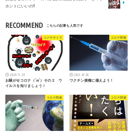
ホントにいいの⁈
RECOMMEND
エクササイズ
コロナ関連
2020.11.28
2021.07.05
お騒がせコロナ（´w`）その２ ウ
ワクチン接種に備えよう！
イルスを知りましょう！
コロナ関連
コロナ関連