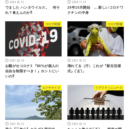
2026.05.12
2024.11.23
でました ハンタウイルス。 何そ
24年10月開始 … 新しいコロナワ
れ？食えんのか⁈
クチンの中身
コロナ関連
コロナ関連
2021.02.10
2021.05.27
お騒がせコロナ3 『86%が個人の
壊れてる（汗）これが『新生活様
自由を制限すべき！』ホントにい
式』(´Д`)」
いの⁈
エクササイズ
リアリティニュース
2021.05.23
2025.03.31