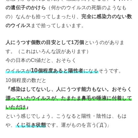
の遺伝子のかけら
（何かのウイルスの死骸のようなも
の）なんかも拾ってしまったり、
完全に感染力のない数
のウイルス
まで拾ってしまいます。
人にうつす個数の目安として1万個
というのがありま
す。（これはいろんな説があります）
今の日本のCt値だと、おそらく
10
ウイルスが
個程度あると陽性者
になる
そうです。
10個程度の数だと
『感染はしてないし、人にうつす能力もない。おそらく
漂っていたウイルスが、たまたま鼻毛や唾液に付着して
いただけ
』
という感じでしょう。こうなると陽性・陰性は、もは
や、
くじ引き状態
です。運がものを言う(´Д`)」