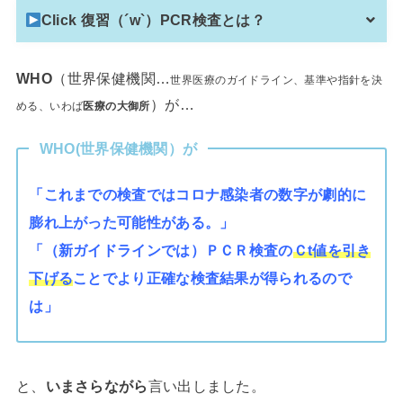
Click 復習（´w`）PCR検査とは？
WHO
（世界保健機関…
世界医療のガイドライン、基準や指針を決
）が…
める、いわば
医療の大御所
WHO(世界保健機関）が
「これまでの検査ではコロナ感染者の数字が劇的に
膨れ上がった可能性がある。」
「（新ガイドラインでは）ＰＣＲ検査の
Ｃt値を引き
下げる
ことでより正確な検査結果が得られるので
は」
と、
いまさらながら
言い出しました。