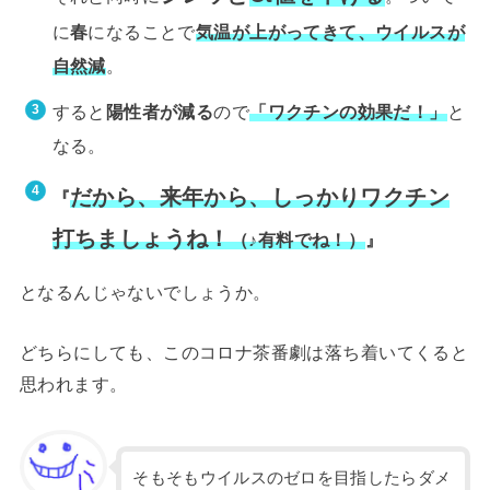
に
春
になることで
気温が上がってきて、ウイルスが
自然減
。
すると
陽性者が減る
ので
「ワクチンの効果だ！」
と
なる。
だから、来年から、しっかりワクチン
『
打ちましょうね！
（♪有料でね！）
』
となるんじゃないでしょうか。
どちらにしても、このコロナ茶番劇は落ち着いてくると
思われます。
そもそもウイルスのゼロを目指したらダメ