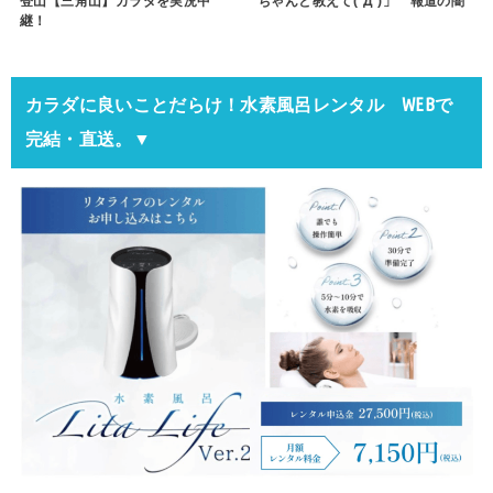
登山【三角山】カラダを実況中
ちゃんと教えて(´Д`)」 報道の闇
継！
カラダに良いことだらけ！水素風呂レンタル WEBで
完結・直送。▼