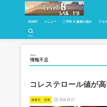
HOME
メニュー
ご予約 & 施術の流れ
ブロ
トータルケアコース ¥５９００
訪問整体 ¥７０００
遠隔調整 ￥４３００
遠隔調整 ver２『栄養インポート』
￥５９００
基本コースとなります
SEARCH
情報不足
コレステロール値が高
2026.07.23
健康法・栄養