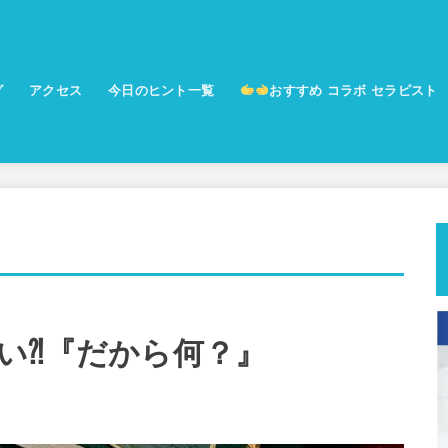
グ
アクセス
今日のヒント一覧
おすすめ コラボ セラピスト
予防美容サロン ココハナ
勾玉セラピー 集合意識覚醒プログ
ム
い⁈『だから何？』