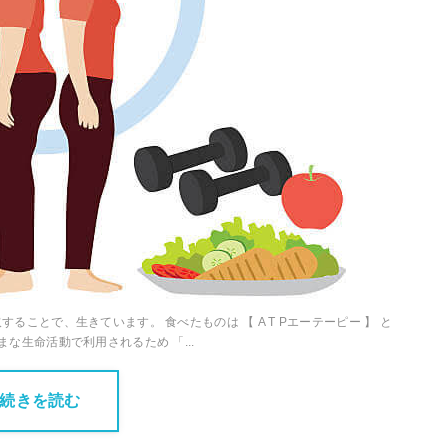
ることで、生きています。 食べたものは 【 A T Pエーテーピー 】 と
な生命活動で利用されるため 「...
続きを読む