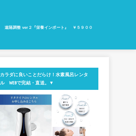
遠隔調整 ver２『栄養インポート』 ￥５９００
ラ
カラダに良いことだらけ！水素風呂レンタ
ル WEBで完結・直送。▼