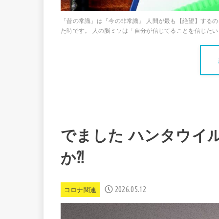
「昔の常識」は『今の非常識』 人間が最も【絶望】するの
た時です。 人の脳ミソは「自分が信じてることを信じたい
でました ハンタウイ
か⁈
2026.05.12
コロナ関連