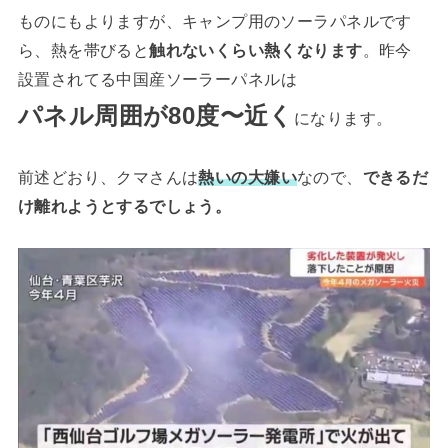
ものにもよりますが、キャンプ用のソーラパネルです
ら、熱を帯びると
触れないくらい熱くなります
。昨今
設置されてる中国産ソーラー
パネルは
パネル周囲が80度〜近く
になります。
前述どおり、クマさんは
熱いの大嫌い
なので、
できるだ
け離れようとするでしょう。