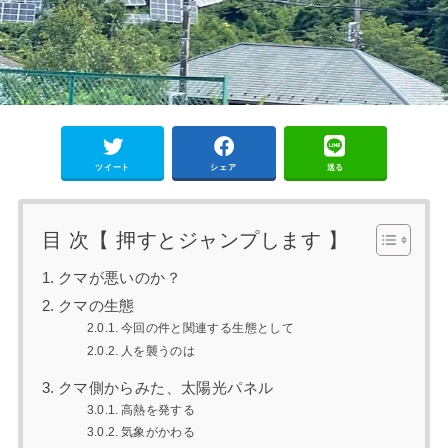
ツイート
シェア
送る
目 次【 押すとジャンプします 】
クマが悪いのか？
クマの生態
今回の件と関連する生態として
人を襲うのは
クマ側からみた、太陽光パネル
高熱を発する
気象がかわる