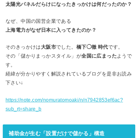
太陽光パネルだらけになったきっかけは何だったのか？
なぜ、中国の国営企業である
上海電力がなぜ日本に入ってきたのか？
そのきっかけは
大阪市
でした。
橋下◯徹 時代
です。
その「儲かりまっかスタイル」が
全国に広まった
ようで
す。
経緯が分かりやすく解説されているブログを是非お読み
下さい↓
https://note.com/nomuratomoaki/n/n7942853ef6ac?
sub_rt=share_b
補助金が生む「設置だけで儲かる」構造