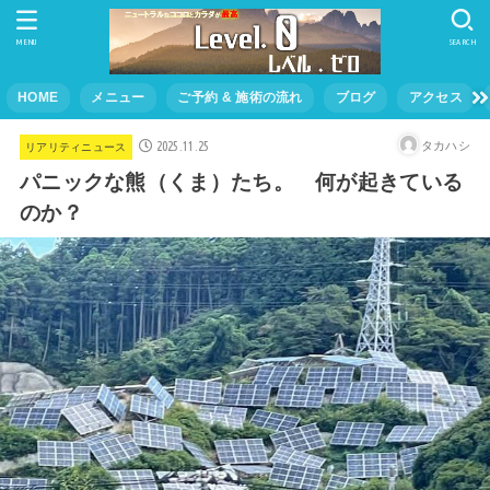
MENU
SEARCH
HOME
メニュー
ご予約 & 施術の流れ
ブログ
アクセス
2025.11.25
タカハシ
リアリティニュース
パニックな熊（くま）たち。 何が起きている
のか？