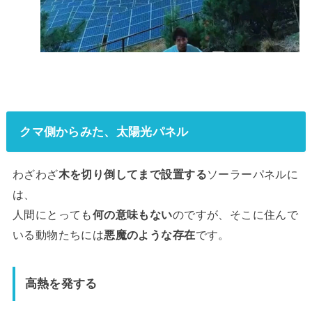
クマ側からみた、太陽光パネル
わざわざ
木を切り倒してまで設置する
ソーラーパネルに
は、
人間にとっても
何の意味もない
のですが、そこに住んで
いる動物たちには
悪魔のような存在
です。
高熱を発する