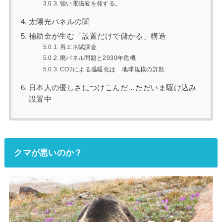
強い電磁波を発する。
太陽光パネルの闇
補助金が生む「設置だけで儲かる」構造
再エネ賦課金
廃パネル問題と2030年危機
CO2による温暖化は 地球規模の詐欺
日本人の優しさにつけこんだ…ただいま駆け込み
設置中
クマが悪いのか？