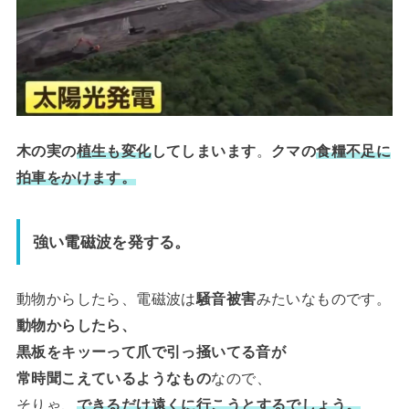
木の実の
植生も変化
してしまいます
。
クマの
食糧不足に
拍車をかけます。
強い電磁波を発する。
動物からしたら、電磁波は
騒音被害
みたいなものです。
動物からしたら、
黒板をキッーって爪で引っ掻いてる音が
常時聞こえているようなもの
なので、
そりゃ、
できるだけ遠くに行こうとするでしょう。