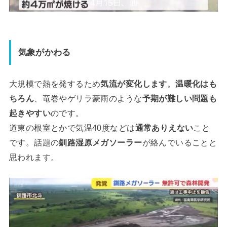
気象がかわる
大規模で熱を発するため
気流が変化します
。
温暖化はも
ちろん
、竜巻やゲリラ豪雨のような
予期が難しい問題も
起きやすい
のです。
道東の根室とかで気温40度などは
通常ありえない
こと
です。話題の
釧路湿原メガソーラー
が絡んでいることと
思われます。