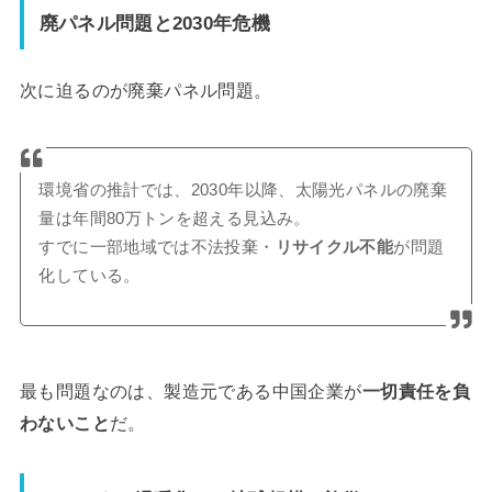
廃パネル問題と
2030年危機
次に迫るのが
廃棄パネル問題。
環境省の推計では、2030年以降、太陽光パネルの廃棄
量は
年間80万トン
を超える見込み。
すでに一部地域では
不法投棄・
リサイクル不能
が問題
化している。
最も問題なのは、
製造元である中国企業が
一切責任を負
わない
こと
だ。