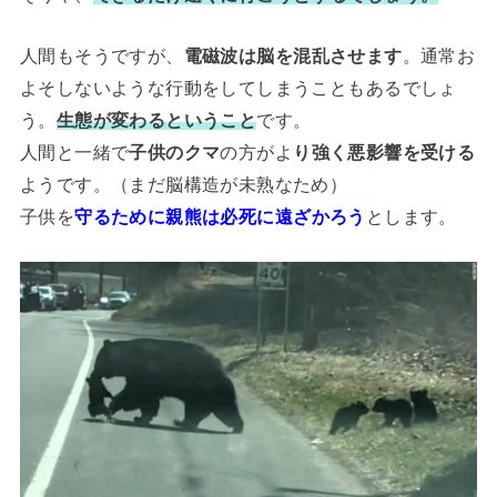
人間もそうですが、
電磁波は脳を混乱させます
。通常お
よそしないような行動をしてしまうこともあるでしょ
う。
生態が変わるということ
です。
人間と一緒で
子供のクマ
の方がよ
り強く悪影響を受ける
ようです。（まだ脳構造が未熟なため）
子供を
守るために親熊は必死に遠ざかろう
とします。