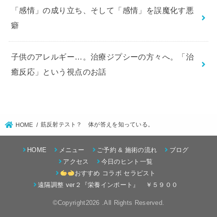
「感情」の成り立ち、そして「感情」を誤魔化す悪
癖
子供のアレルギー…。治療ジプシーの方々へ。「治
癒反応」という視点のお話
筋反射テスト？ 体が答えを知っている。
HOME
HOME
メニュー
ご予約 & 施術の流れ
ブログ
アクセス
今日のヒント一覧
おすすめ コラボ セラピスト
遠隔調整 ver２『栄養インポート』 ￥５９００
©Copyright2026
.All Rights Reserved.