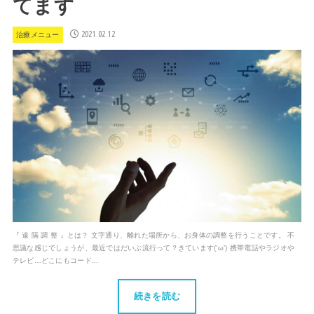
てます
2021.02.12
治療メニュー
『 遠 隔 調 整 』とは？ 文字通り、離れた場所から、お身体の調整を行うことです。 不
思議な感じでしょうが、最近ではだいぶ流行って？きています(‘ω’) 携帯電話やラジオや
テレビ…どこにもコード...
続きを読む